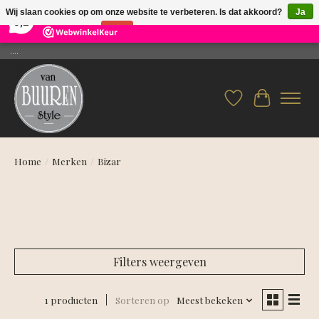
×
26
Reviews
Wij slaan cookies op om onze website te verbeteren. Is dat akkoord?
Ja
9,2
Nee
Meer over cookies »
....
Verlanglijst
Winkelwag
Home
/
Merken
/
Bizar
Filters weergeven
1 producten
Sorteren op
Meest bekeken