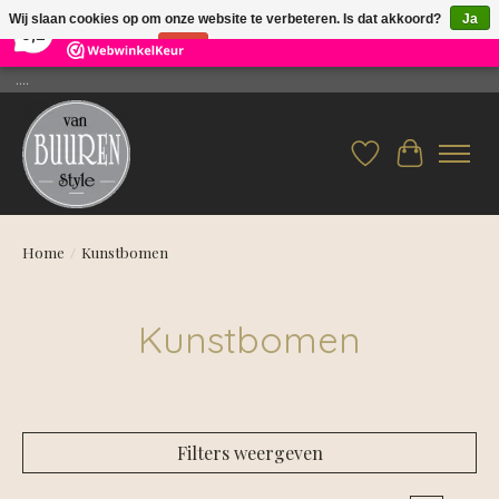
×
26
Reviews
Wij slaan cookies op om onze website te verbeteren. Is dat akkoord?
Ja
9,2
Nee
Meer over cookies »
....
Verlanglijst
Winkelwag
Home
/
Kunstbomen
Kunstbomen
Filters weergeven