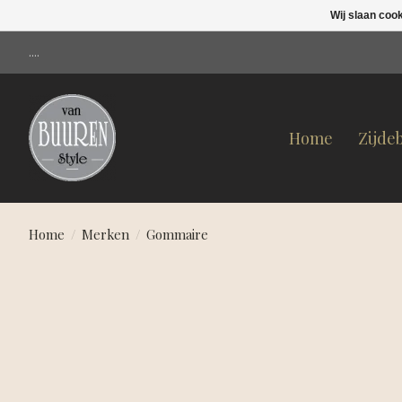
Wij slaan coo
....
Home
Zijde
Home
/
Merken
/
Gommaire