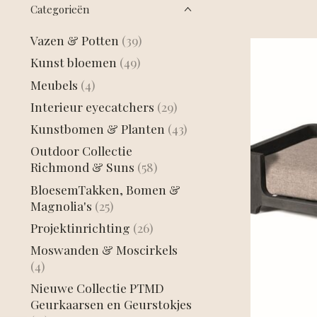
Categorieën
Vazen & Potten
(39)
Kunst bloemen
(49)
Meubels
(4)
Interieur eyecatchers
(29)
Kunstbomen & Planten
(43)
Outdoor Collectie
Richmond & Suns
(58)
BloesemTakken, Bomen &
Magnolia's
(25)
Projektinrichting
(26)
Moswanden & Moscirkels
(4)
Nieuwe Collectie PTMD
Geurkaarsen en Geurstokjes