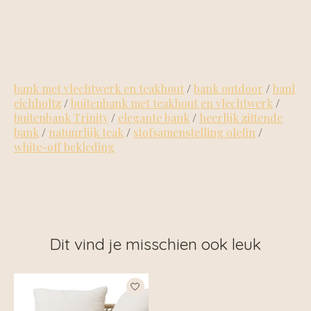
bank met vlechtwerk en teakhout
/
bank outdoor
/
banl
eichholtz
/
buitenbank met teakhout en vlechtwerk
/
buitenbank Trinity
/
elegante bank
/
heerlijk zittende
bank
/
natuurlijk teak
/
stofsamenstelling olefin
/
white-off bekleding
Dit vind je misschien ook leuk
Items van productcarrousel