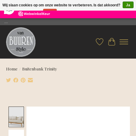
×
26
Reviews
Wij slaan cookies op om onze website te verbeteren. Is dat akkoord?
Ja
9,2
Nee
Meer over cookies »
....
Verlanglijst
Winkelwag
Home
/
Buitenbank Trinity
Product image slideshow Items