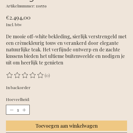
Artikelnummer: 119559
€2.494,00
Incl. btw
De mooie off-white bekleding, sierlijk verstrengeld met
een crèmekleurig touw en verankerd door elegante
natuurlijke teak. Het verfijnde ontwerp en de zachte
kussens bieden het ultieme buitenweelde en nodigen je
uit om heerlijk te genieten
(0)
De beoordeling van dit product is
0
van de 5
In backorder
Hoeveelheid:
Toevoegen aan winkelwagen