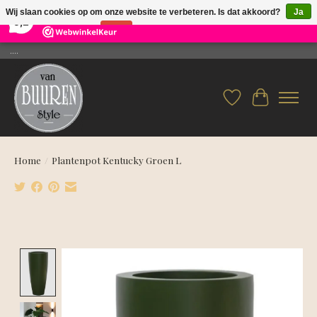
×
26
Reviews
Wij slaan cookies op om onze website te verbeteren. Is dat akkoord?
Ja
9,2
Nee
Meer over cookies »
....
Verlanglijst
Winkelwag
Home
/
Plantenpot Kentucky Groen L
Product image slideshow Items