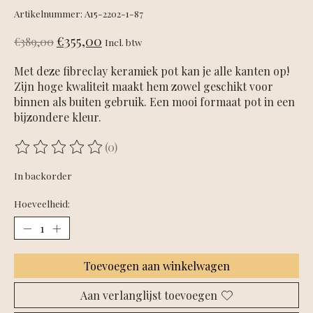
Artikelnummer: A15-2202-1-87
€355,00
€389,00
Incl. btw
Met deze fibreclay keramiek pot kan je alle kanten op!
Zijn hoge kwaliteit maakt hem zowel geschikt voor
binnen als buiten gebruik. Een mooi formaat pot in een
bijzondere kleur.
(0)
De beoordeling van dit product is
0
van de 5
In backorder
Hoeveelheid:
Toevoegen aan winkelwagen
Aan verlanglijst toevoegen