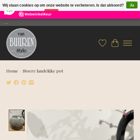
×
26
Reviews
Wij slaan cookies op om onze website te verbeteren. Is dat akkoord?
Ja
9,2
Nee
Meer over cookies »
....
Verlanglijst
Winkelwag
Home
/
Stoere landelijke pot
Product image slideshow Items