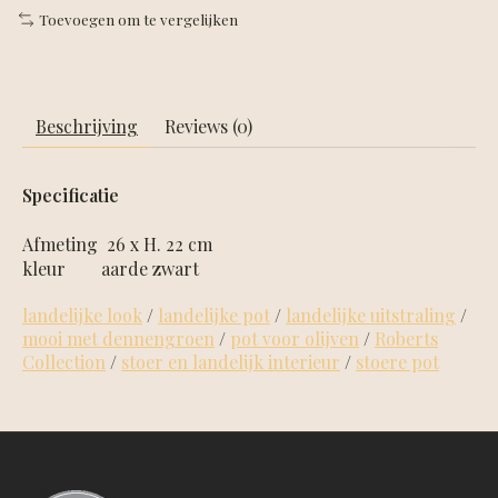
Toevoegen om te vergelijken
Beschrijving
Reviews (0)
Specificatie
Afmeting 26 x H. 22 cm
kleur aarde zwart
landelijke look
/
landelijke pot
/
landelijke uitstraling
/
mooi met dennengroen
/
pot voor olijven
/
Roberts
Collection
/
stoer en landelijk interieur
/
stoere pot