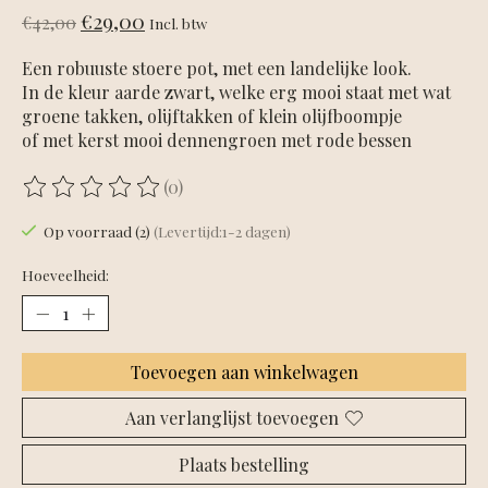
€29,00
€42,00
Incl. btw
Een robuuste stoere pot, met een landelijke look.
In de kleur aarde zwart, welke erg mooi staat met wat
groene takken, olijftakken of klein olijfboompje
of met kerst mooi dennengroen met rode bessen
(0)
De beoordeling van dit product is
0
van de 5
Op voorraad (2)
(Levertijd:1-2 dagen)
Hoeveelheid:
Toevoegen aan winkelwagen
Aan verlanglijst toevoegen
Plaats bestelling