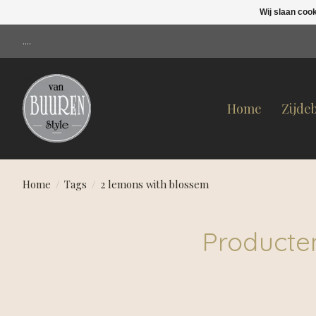
Wij slaan coo
....
Home
Zijde
Home
/
Tags
/
2 lemons with blossem
Producte