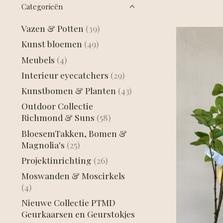
Categorieën
Vazen & Potten
(39)
Kunst bloemen
(49)
Meubels
(4)
Interieur eyecatchers
(29)
Kunstbomen & Planten
(43)
Outdoor Collectie
Richmond & Suns
(58)
BloesemTakken, Bomen &
Magnolia's
(25)
Projektinrichting
(26)
Moswanden & Moscirkels
(4)
Nieuwe Collectie PTMD
Geurkaarsen en Geurstokjes