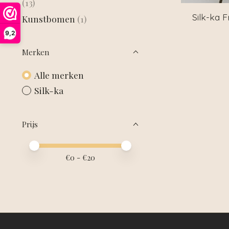
(13)
Silk-ka F
Kunstbomen
(1)
9,2
Merken
Alle merken
Silk-ka
Prijs
Minimale prijswaarde
Price maximum value
€
0
- €
20