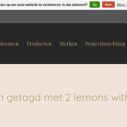
kies op om onze website te verbeteren. Is dat akkoord?
Ja
Nee
Meer 
bloemen
Producten
Merken
Projectinrichting
n getagd met 2 lemons wit