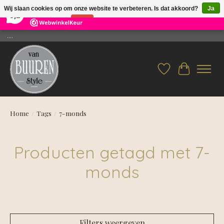
×
26
Reviews
Wij slaan cookies op om onze website te verbeteren. Is dat akkoord?
Ja
9,2
Nee
Meer over cookies »
....
Verlanglijst
Winkelwag
Home
/
Tags
/
7-monds
Producten getagd met 7-
monds
Filters weergeven