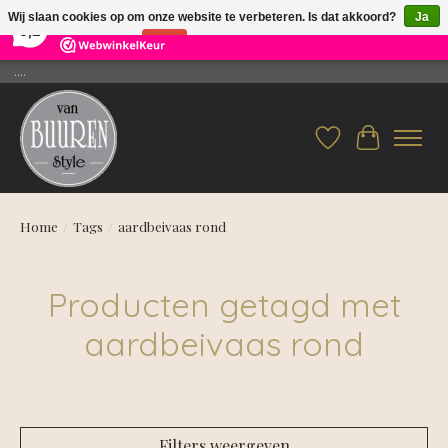
×
26
Reviews
Wij slaan cookies op om onze website te verbeteren. Is dat akkoord?
Ja
9,2
Nee
Meer over cookies »
....
Verlanglijst
Winkelwag
Home
/
Tags
/
aardbeivaas rond
Producten getagd met
aardbeivaas rond
Filters weergeven