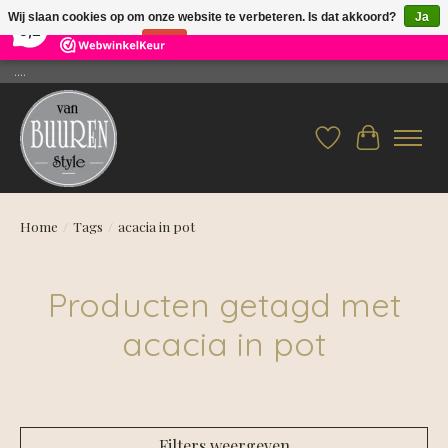
×
26
Reviews
Wij slaan cookies op om onze website te verbeteren. Is dat akkoord?
Ja
9,2
Nee
Meer over cookies »
....
Verlanglijst
Winkelwag
Home
/
Tags
/
acacia in pot
Producten getagd met
acacia in pot
Filters weergeven