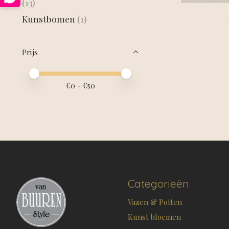
(13)
Kunstbomen
(1)
Prijs
Minimale prijswaarde
Price maximum value
€
0
- €
50
Categorieën
Vazen & Potten
Kunst bloemen