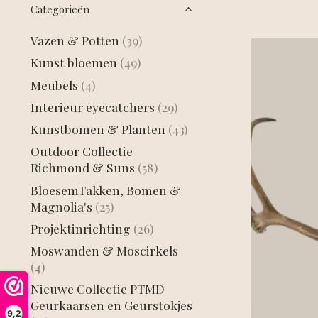
Categorieën
Vazen & Potten
(39)
Kunst bloemen
(49)
Meubels
(4)
Interieur eyecatchers
(29)
Kunstbomen & Planten
(43)
Outdoor Collectie
Richmond & Suns
(58)
BloesemTakken, Bomen &
Magnolia's
(25)
Projektinrichting
(26)
Moswanden & Moscirkels
(4)
Nieuwe Collectie PTMD
Geurkaarsen en Geurstokjes
9,2