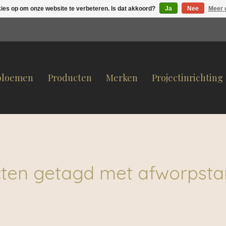
kies op om onze website te verbeteren. Is dat akkoord?
Ja
Nee
Meer 
bloemen
Producten
Merken
Projectinrichting
ten getagd met afworpsta