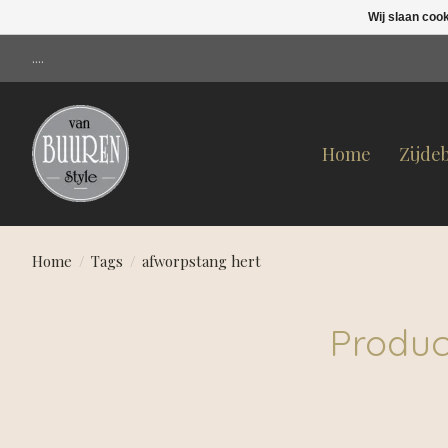
Wij slaan coo
....
Home
Zijde
Home
/
Tags
/
afworpstang hert
Produc