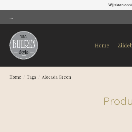
Wij slaan coo
....
Home
Zijde
Home
/
Tags
/
Alocasia Green
Produ