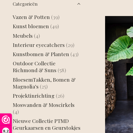
Categorieën
Vazen & Potten
(39)
Kunst bloemen
(49)
Meubels
(4)
Interieur eyecatchers
(29)
Kunstbomen & Planten
(43)
Outdoor Collectie
Richmond & Suns
(58)
BloesemTakken, Bomen &
Magnolia's
(25)
Projektinrichting
(26)
Moswanden & Moscirkels
(4)
Nieuwe Collectie PTMD
Geurkaarsen en Geurstokjes
9,2