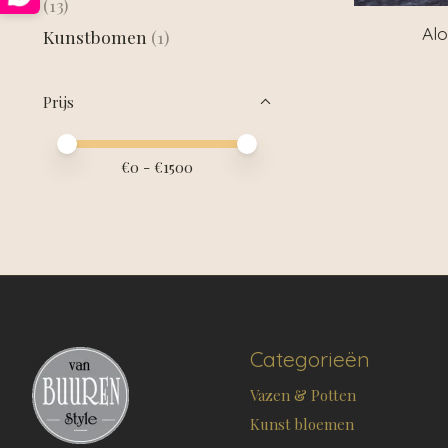
(13)
Alo
Kunstbomen
(1)
Prijs
Minimale prijswaarde
Price maximum value
€
0
- €
1500
Categorieën
Vazen & Potten
Kunst bloemen