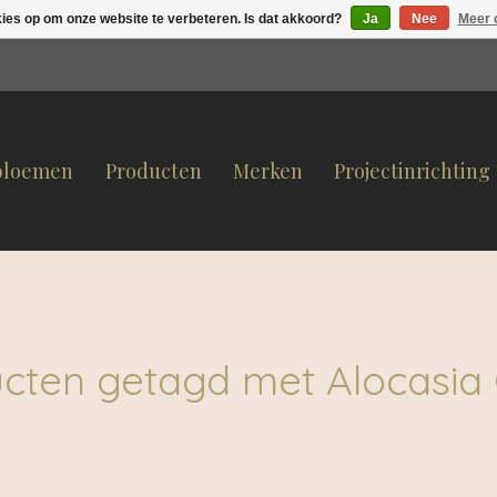
kies op om onze website te verbeteren. Is dat akkoord?
Ja
Nee
Meer 
bloemen
Producten
Merken
Projectinrichting
cten getagd met Alocasia