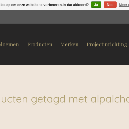
kies op om onze website te verbeteren. Is dat akkoord?
Ja
Nee
Meer 
bloemen
Producten
Merken
Projectinrichting
ucten getagd met alpalch