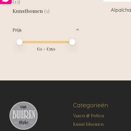
(13)
Alpalcha
Kunstbomen
(1)
Prijs
Minimale prijswaarde
Price maximum value
€
0
- €
150
Categorieën
Vazen & Potten
Kunst bloemen