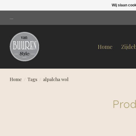
Wij slaan coo
....
Home
Zijde
Home
/
Tags
/
alpalcha wol
Prod