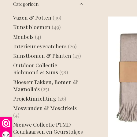
Categorieën
Vazen & Potten
(39)
Kunst bloemen
(49)
Meubels
(4)
Interieur eyecatchers
(29)
Kunstbomen & Planten
(43)
Outdoor Collectie
Richmond & Suns
(58)
BloesemTakken, Bomen &
Magnolia's
(25)
Projektinrichting
(26)
Moswanden & Moscirkels
(4)
Nieuwe Collectie PTMD
Geurkaarsen en Geurstokjes
9,2