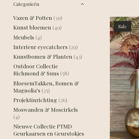
Categorieën
Vazen & Potten
(39)
Sale
Kunst bloemen
(49)
Meubels
(4)
Interieur eyecatchers
(29)
Kunstbomen & Planten
(43)
Outdoor Collectie
Richmond & Suns
(58)
BloesemTakken, Bomen &
Magnolia's
(25)
Projektinrichting
(26)
Moswanden & Moscirkels
(4)
Nieuwe Collectie PTMD
Geurkaarsen en Geurstokjes