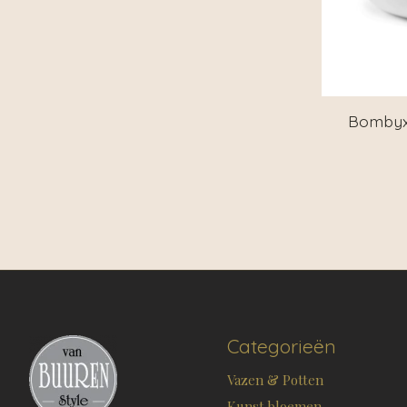
Bombyxx
Categorieën
Vazen & Potten
Kunst bloemen