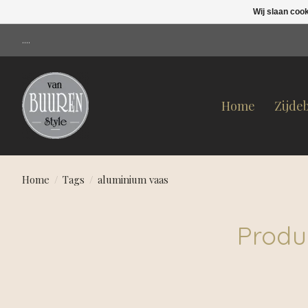
Wij slaan coo
....
Home
Zijde
Home
/
Tags
/
aluminium vaas
Produ