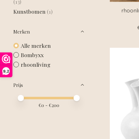
(13)
rhoonli
Kunstbomen
(1)
Merken
Alle merken
Bombyxx
rhoonliving
9,2
Prijs
Minimale prijswaarde
Price maximum value
€
0
- €
200