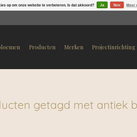
kies op om onze website te verbeteren. Is dat akkoord?
Ja
Nee
Meer 
bloemen
Producten
Merken
Projectinrichting
ucten getagd met antiek 