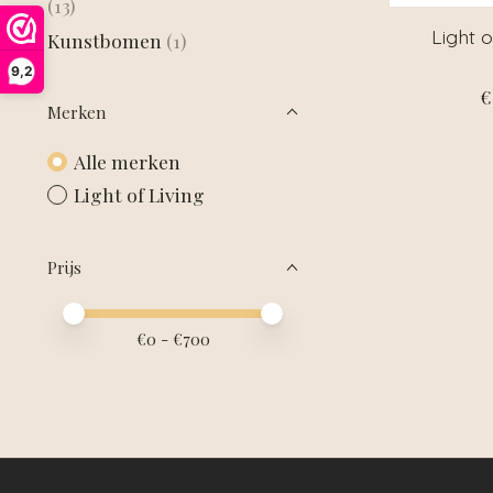
(13)
Light 
Kunstbomen
(1)
9,2
€
Merken
Alle merken
Light of Living
Prijs
Minimale prijswaarde
Price maximum value
€
0
- €
700