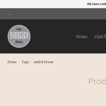
Wij slaan coo
....
Home
Zijde
Home
/
Tags
/
antiek brons
Prod