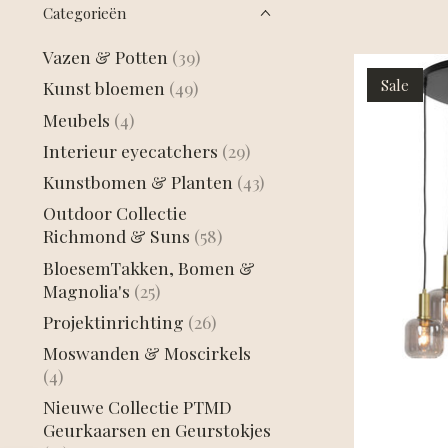
Categorieën
Vazen & Potten
(39)
Sale
Kunst bloemen
(49)
Meubels
(4)
Interieur eyecatchers
(29)
Kunstbomen & Planten
(43)
Outdoor Collectie
Richmond & Suns
(58)
BloesemTakken, Bomen &
Magnolia's
(25)
Projektinrichting
(26)
Moswanden & Moscirkels
(4)
Nieuwe Collectie PTMD
Geurkaarsen en Geurstokjes