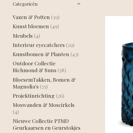
Categorieën
Vazen & Potten
(39)
Kunst bloemen
(49)
Meubels
(4)
Interieur eyecatchers
(29)
Kunstbomen & Planten
(43)
Outdoor Collectie
Richmond & Suns
(58)
BloesemTakken, Bomen &
Magnolia's
(25)
Projektinrichting
(26)
Moswanden & Moscirkels
(4)
Nieuwe Collectie PTMD
Geurkaarsen en Geurstokjes