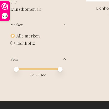
(13)
Eichho
Kunstbomen
(1)
9,2
Merken
Alle merken
Eichholtz
Prijs
Minimale prijswaarde
Price maximum value
€
0
- €
200