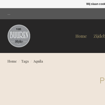
Wij slaan coo
....
Home
Zijde
Home
/
Tags
/
Aquila
P