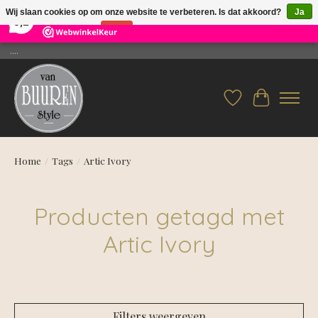
×
26
Reviews
Wij slaan cookies op om onze website te verbeteren. Is dat akkoord?
Ja
9,2
Nee
Meer over cookies »
....
Verlanglijst
Winkelwag
Home
/
Tags
/
Artic Ivory
Producten getagd met
Artic Ivory
Filters weergeven