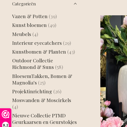
Categorieën
Vazen & Potten
(39)
Kunst bloemen
(49)
Meubels
(4)
Interieur eyecatchers
(29)
Kunstbomen & Planten
(43)
Outdoor Collectie
Richmond & Suns
(58)
BloesemTakken, Bomen &
Magnolia's
(25)
Projektinrichting
(26)
Moswanden & Moscirkels
(4)
Nieuwe Collectie PTMD
Geurkaarsen en Geurstokjes
9,2