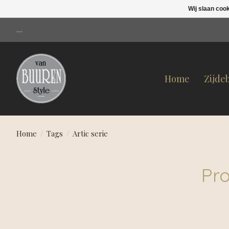
Wij slaan coo
....
Home
Zijde
Home
/
Tags
/
Artic serie
Pro