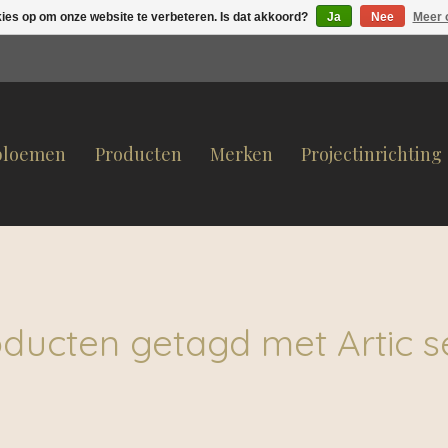
kies op om onze website te verbeteren. Is dat akkoord?
Ja
Nee
Meer 
bloemen
Producten
Merken
Projectinrichting
ducten getagd met Artic s