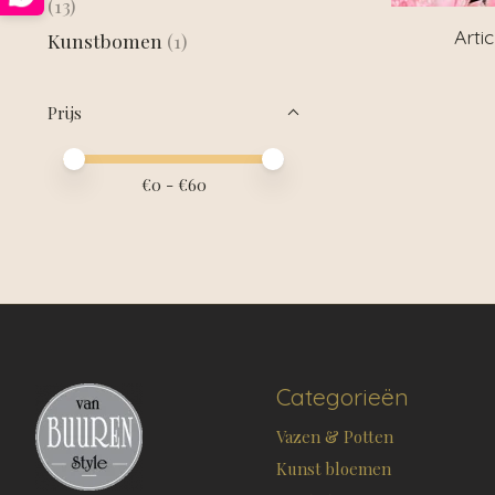
(13)
Arti
Kunstbomen
(1)
Prijs
Minimale prijswaarde
Price maximum value
€
0
- €
60
Categorieën
Vazen & Potten
Kunst bloemen