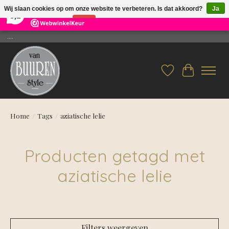
×
26
Reviews
Wij slaan cookies op om onze website te verbeteren. Is dat akkoord?
Ja
9,2
Nee
Meer over cookies »
....
Verlanglijst
Winkelwag
Home
/
Tags
/
aziatische lelie
Producten getagd met
aziatische lelie
Filters weergeven