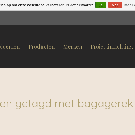
kies op om onze website te verbeteren. Is dat akkoord?
Ja
Nee
Meer 
bloemen
Producten
Merken
Projectinrichting
en getagd met bagagerek