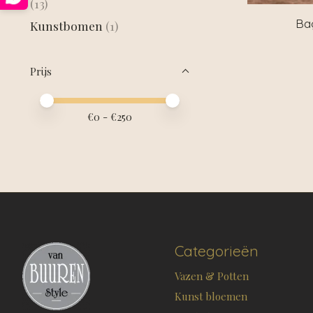
(13)
Ba
Kunstbomen
(1)
Prijs
Minimale prijswaarde
Price maximum value
€
0
- €
250
Categorieën
Vazen & Potten
Kunst bloemen