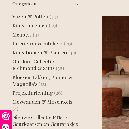
Categorieën
Vazen & Potten
(39)
Kunst bloemen
(49)
Meubels
(4)
Interieur eyecatchers
(29)
Kunstbomen & Planten
(43)
Outdoor Collectie
Richmond & Suns
(58)
BloesemTakken, Bomen &
Magnolia's
(25)
Projektinrichting
(26)
Moswanden & Moscirkels
(4)
Nieuwe Collectie PTMD
Geurkaarsen en Geurstokjes
9,2