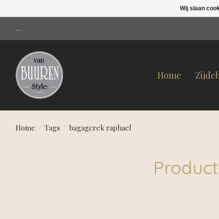
Wij slaan coo
....
Home
Zijde
Home
/
Tags
/
bagagerek raphael
Product