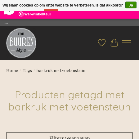
×
26
Reviews
Wij slaan cookies op om onze website te verbeteren. Is dat akkoord?
Ja
9,2
Nee
Meer over cookies »
....
Verlanglijst
Winkelwag
Home
/
Tags
/
barkruk met voetensteun
Producten getagd met
barkruk met voetensteun
Filters weergeven