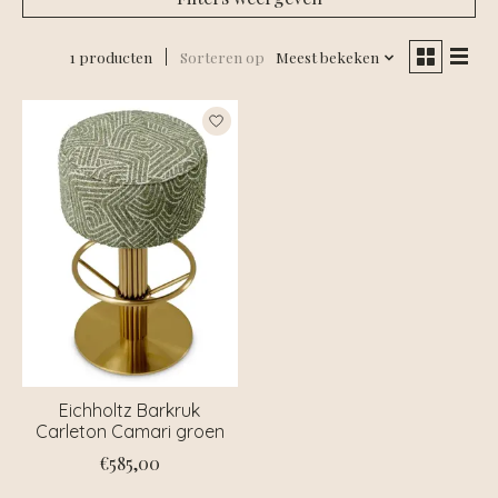
1 producten
Sorteren op
Meest bekeken
Eichholtz Barkruk
Carleton Camari groen
€585,00