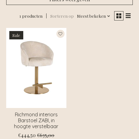
1 producten
Sorteren op
Meest bekeken
Sale
Richmond interiors
Barstoel ZABI, in
hoogte verstelbaar
€444,50
€635,00