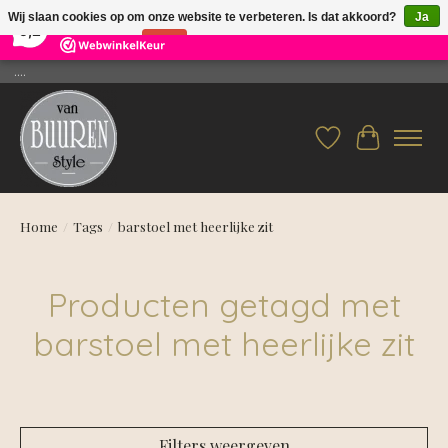
×
26
Reviews
Wij slaan cookies op om onze website te verbeteren. Is dat akkoord?
Ja
9,2
Nee
Meer over cookies »
....
Verlanglijst
Winkelwag
Home
/
Tags
/
barstoel met heerlijke zit
Producten getagd met
barstoel met heerlijke zit
Filters weergeven