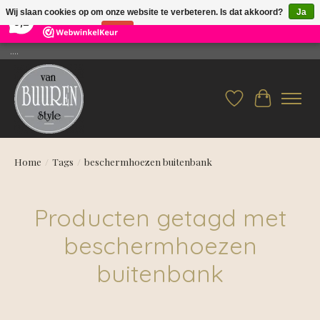
×
26
Reviews
Wij slaan cookies op om onze website te verbeteren. Is dat akkoord?
Ja
9,2
Nee
Meer over cookies »
....
Verlanglijst
Winkelwag
Home
/
Tags
/
beschermhoezen buitenbank
Producten getagd met
beschermhoezen
buitenbank