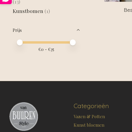
(13)
Bes
Kunstbomen
(1)
Prijs
Minimale prijswaarde
Price maximum value
€
0
- €
35
Categorieën
Vazen & Potten
Kunst bloemen