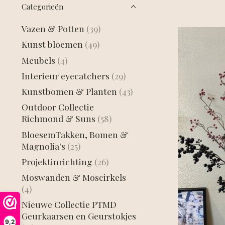
Categorieën
Vazen & Potten
(39)
Kunst bloemen
(49)
Meubels
(4)
Interieur eyecatchers
(29)
Kunstbomen & Planten
(43)
Outdoor Collectie
Richmond & Suns
(58)
BloesemTakken, Bomen &
Magnolia's
(25)
Projektinrichting
(26)
Moswanden & Moscirkels
(4)
Nieuwe Collectie PTMD
Geurkaarsen en Geurstokjes
9,2