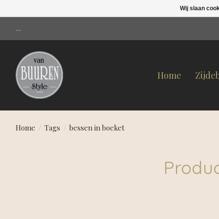
Wij slaan coo
....
Home
Zijde
Home
/
Tags
/
bessen in boeket
Produc