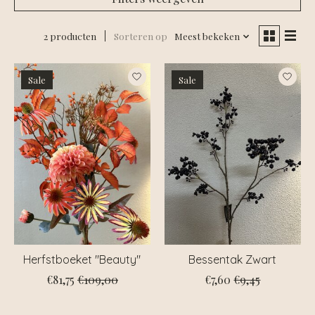
2 producten
Sorteren op
Meest bekeken
Sale
Sale
Herfstboeket "Beauty"
Bessentak Zwart
€81,75
€109,00
€7,60
€9,45