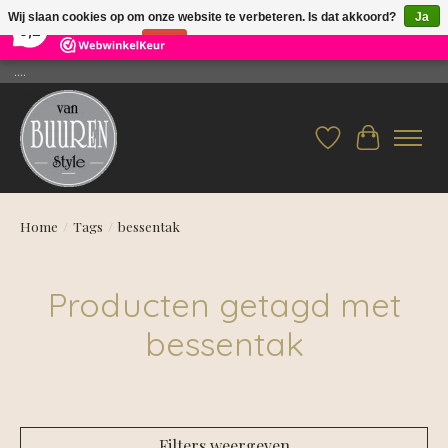
×
26
Reviews
Wij slaan cookies op om onze website te verbeteren. Is dat akkoord?
Ja
9,2
Nee
Meer over cookies »
....
Verlanglijst
Winkelwag
Home
/
Tags
/
bessentak
Producten getagd met
bessentak
Filters weergeven