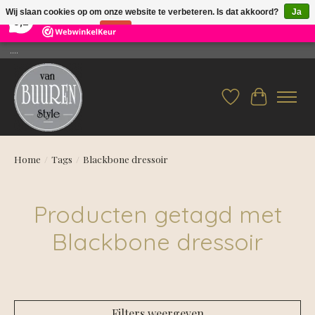
×
26
Reviews
Wij slaan cookies op om onze website te verbeteren. Is dat akkoord?
Ja
9,2
Nee
Meer over cookies »
....
Verlanglijst
Winkelwag
Home
/
Tags
/
Blackbone dressoir
Producten getagd met
Blackbone dressoir
Filters weergeven