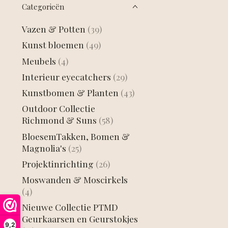
Categorieën
Vazen & Potten
(39)
Kunst bloemen
(49)
Meubels
(4)
Interieur eyecatchers
(29)
Kunstbomen & Planten
(43)
Outdoor Collectie
Richmond & Suns
(58)
BloesemTakken, Bomen &
Magnolia's
(25)
Projektinrichting
(26)
Moswanden & Moscirkels
(4)
Nieuwe Collectie PTMD
Geurkaarsen en Geurstokjes
9,2