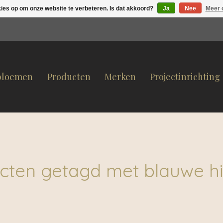
kies op om onze website te verbeteren. Is dat akkoord?
Ja
Nee
Meer 
bloemen
Producten
Merken
Projectinrichting
cten getagd met blauwe hi