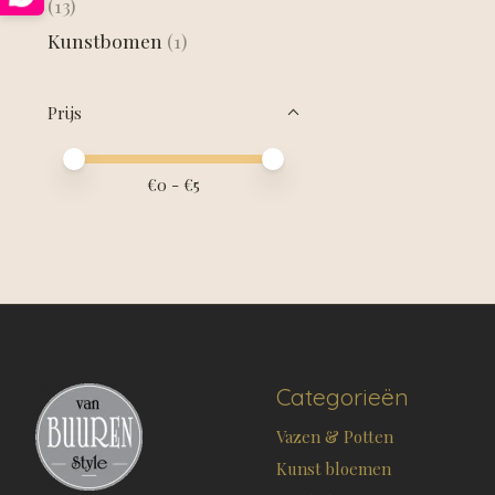
(13)
Kunstbomen
(1)
Prijs
Minimale prijswaarde
Price maximum value
€
0
- €
5
Categorieën
Vazen & Potten
Kunst bloemen