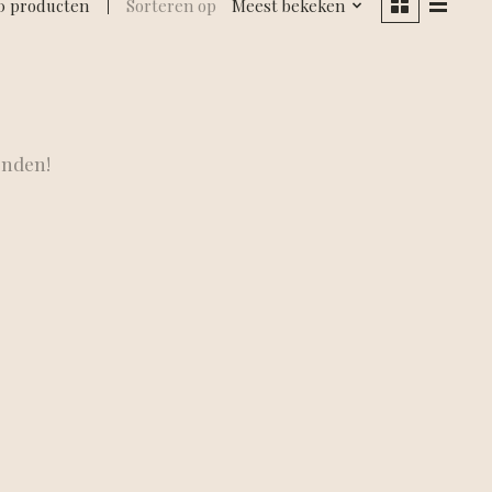
0 producten
Sorteren op
Meest bekeken
onden!