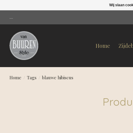
Wij slaan coo
....
Home
Zijde
Home
/
Tags
/
blauwe hibiscus
Produ