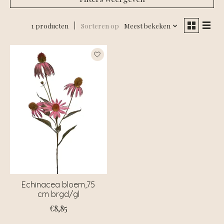
1 producten
Sorteren op
Meest bekeken
Echinacea bloem,75
cm brgd/gl
€8,85