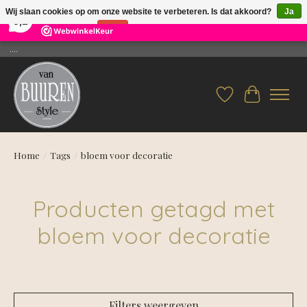
×
26
Reviews
Wij slaan cookies op om onze website te verbeteren. Is dat akkoord?
Ja
9,2
Nee
Meer over cookies »
....
Verlanglijst
Winkelwag
Home
/
Tags
/
bloem voor decoratie
Producten getagd met
bloem voor decoratie
Filters weergeven