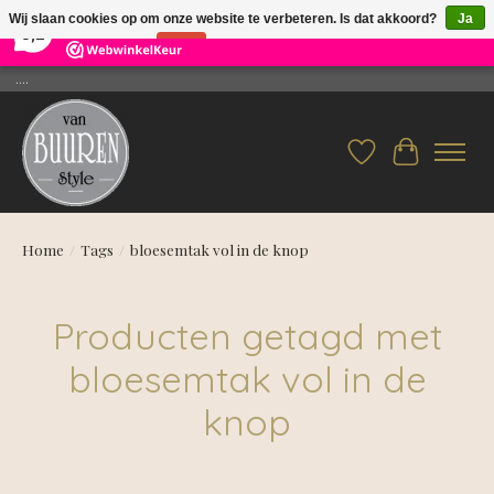
×
26
Reviews
Wij slaan cookies op om onze website te verbeteren. Is dat akkoord?
Ja
9,2
Nee
Meer over cookies »
....
Verlanglijst
Winkelwag
Home
/
Tags
/
bloesemtak vol in de knop
Producten getagd met
bloesemtak vol in de
knop