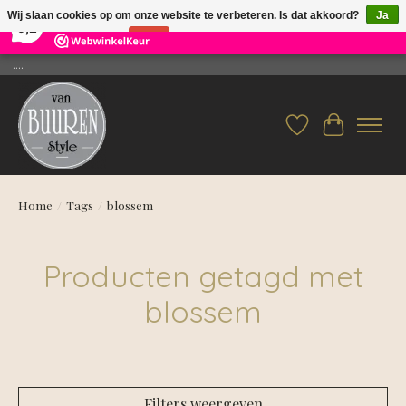
×
26
Reviews
Wij slaan cookies op om onze website te verbeteren. Is dat akkoord?
Ja
9,2
Nee
Meer over cookies »
....
Verlanglijst
Winkelwag
Home
/
Tags
/
blossem
Producten getagd met
blossem
Filters weergeven