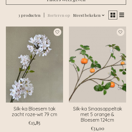
3 producten
Sorteren op
Meest bekeken
Silk-ka Bloesem tak
Silk-ka Sinaasappeltak
zacht roze-wit 79 cm
met 5 orange &
Bloesem 124cm
€13,85
€31,00