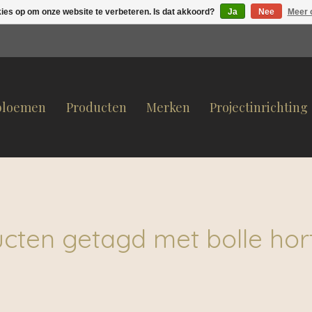
kies op om onze website te verbeteren. Is dat akkoord?
Ja
Nee
Meer 
bloemen
Producten
Merken
Projectinrichting
cten getagd met bolle hor