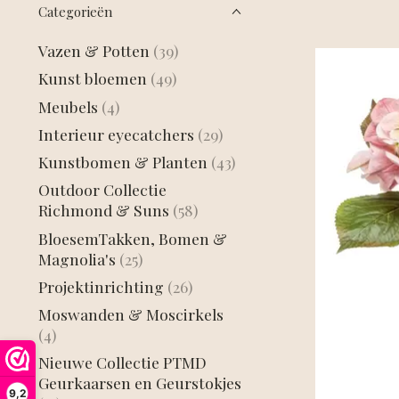
Categorieën
Vazen & Potten
(39)
Kunst bloemen
(49)
Meubels
(4)
Interieur eyecatchers
(29)
Kunstbomen & Planten
(43)
Outdoor Collectie
Richmond & Suns
(58)
BloesemTakken, Bomen &
Magnolia's
(25)
Projektinrichting
(26)
Moswanden & Moscirkels
(4)
Nieuwe Collectie PTMD
Geurkaarsen en Geurstokjes
9,2