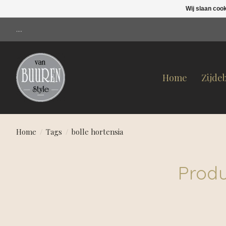
Wij slaan coo
....
Home
Zijde
Home
/
Tags
/
bolle hortensia
Produ