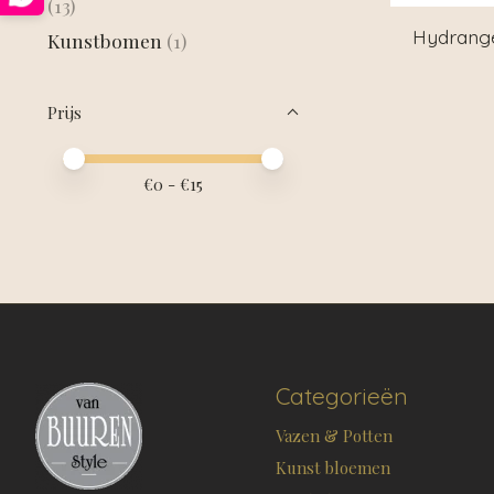
(13)
Hydrange
Kunstbomen
(1)
Prijs
Minimale prijswaarde
Price maximum value
€
0
- €
15
Categorieën
Vazen & Potten
Kunst bloemen