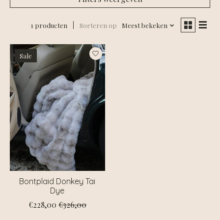
1 producten
Sorteren op
Meest bekeken
Sale
Bontplaid Donkey Tai
Dye
€228,00
€326,00