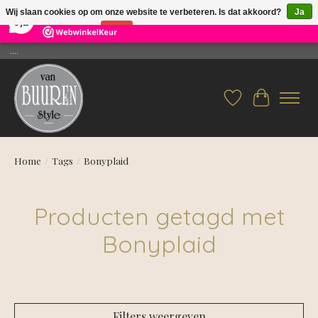
×
26
Reviews
Wij slaan cookies op om onze website te verbeteren. Is dat akkoord?
Ja
9,2
Nee
Meer over cookies »
....
Verlanglijst
Winkelwag
Home
/
Tags
/
Bonyplaid
Producten getagd met
Bonyplaid
Filters weergeven