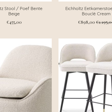
tz Stool / Poef Bente
Eichholtz Eetkamerstoe
Beige
Bouclé Cream
€455,00
€898,00
€1.195,