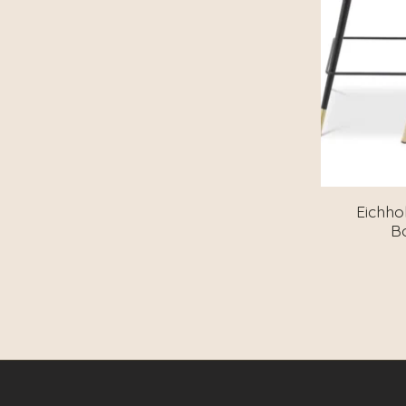
Eichhol
Bo