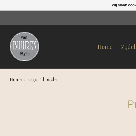
Wij slaan coo
....
Home
Zijde
Home
/
Tags
/
boucle
P