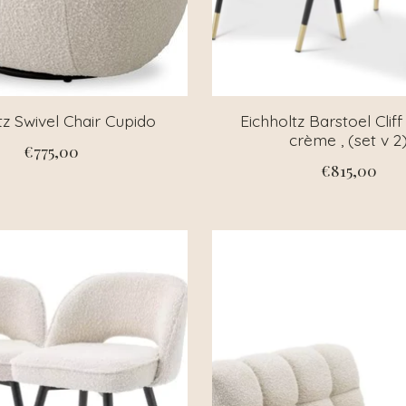
tz Swivel Chair Cupido
Eichholtz Barstoel Clif
crème , (set v 2
€775,00
€815,00