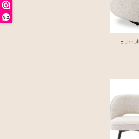
9,2
Eichhol