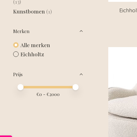
(13)
Eichhol
Kunstbomen
(1)
Merken
Alle merken
Eichholtz
Prijs
Minimale prijswaarde
Price maximum value
€
0
- €
2000