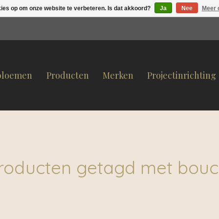
kies op om onze website te verbeteren. Is dat akkoord?
Ja
Nee
Meer 
bloemen
Producten
Merken
Projectinrichting
roducten getagd met bouc