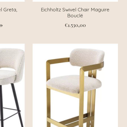
l Greta,
Eichholtz Swivel Chair Maguire
Bouclé
00
€1.530,00