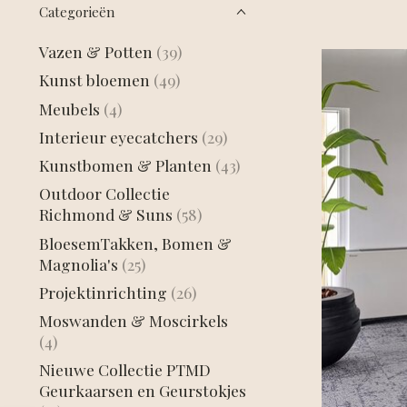
Categorieën
Vazen & Potten
(39)
Kunst bloemen
(49)
Meubels
(4)
Interieur eyecatchers
(29)
Kunstbomen & Planten
(43)
Outdoor Collectie
Richmond & Suns
(58)
BloesemTakken, Bomen &
Magnolia's
(25)
Projektinrichting
(26)
Moswanden & Moscirkels
(4)
Nieuwe Collectie PTMD
Geurkaarsen en Geurstokjes