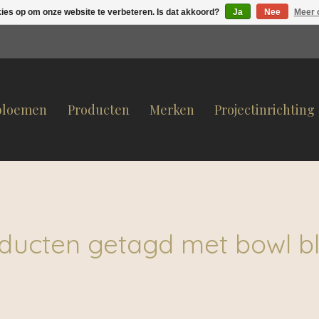
kies op om onze website te verbeteren. Is dat akkoord?
Ja
Nee
Meer 
bloemen
Producten
Merken
Projectinrichting
ducten getagd met bowl b