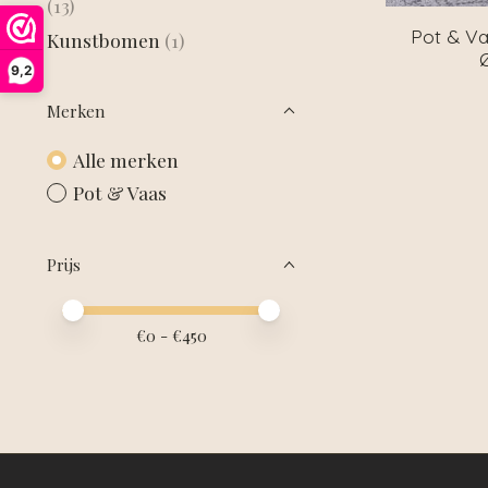
(13)
Pot & Va
Kunstbomen
(1)
9,2
Merken
Alle merken
Pot & Vaas
Prijs
Minimale prijswaarde
Price maximum value
€
0
- €
450