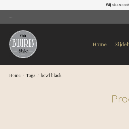
Wij slaan coo
....
Home
Zijde
Home
/
Tags
/
bowl black
Pro