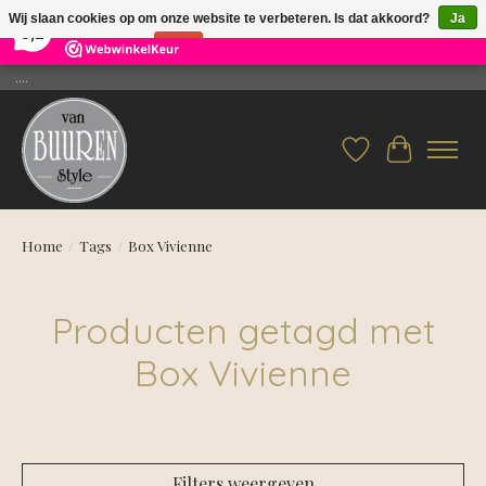
×
26
Reviews
Wij slaan cookies op om onze website te verbeteren. Is dat akkoord?
Ja
9,2
Nee
Meer over cookies »
....
Verlanglijst
Winkelwag
Home
/
Tags
/
Box Vivienne
Producten getagd met
Box Vivienne
Filters weergeven