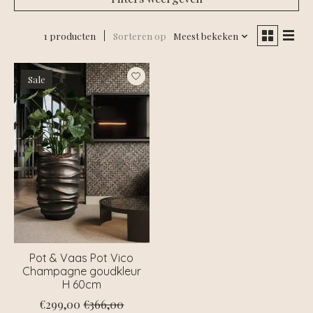
1 producten
Sorteren op
Meest bekeken
Sale
Pot & Vaas Pot Vico
Champagne goudkleur
H 60cm
€299,00
€366,00