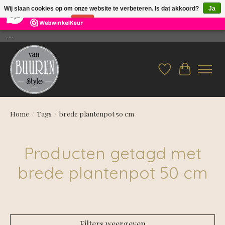
×
26
Reviews
Wij slaan cookies op om onze website te verbeteren. Is dat akkoord?
Ja
9,2
Nee
Meer over cookies »
....
Verlanglijst
Winkelwag
Home
/
Tags
/
brede plantenpot 50 cm
Producten getagd met
brede plantenpot 50 cm
Filters weergeven