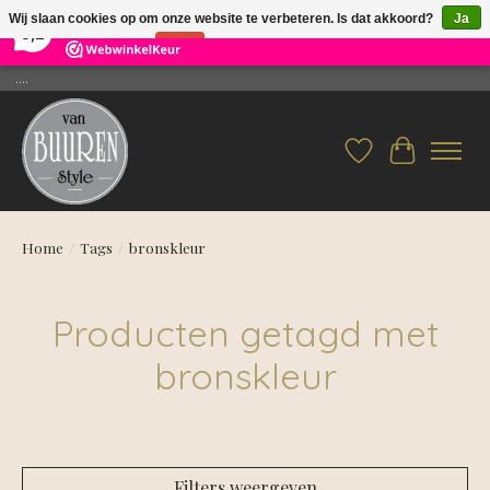
×
26
Reviews
Wij slaan cookies op om onze website te verbeteren. Is dat akkoord?
Ja
9,2
Nee
Meer over cookies »
....
Verlanglijst
Winkelwag
Home
/
Tags
/
bronskleur
Producten getagd met
bronskleur
Filters weergeven