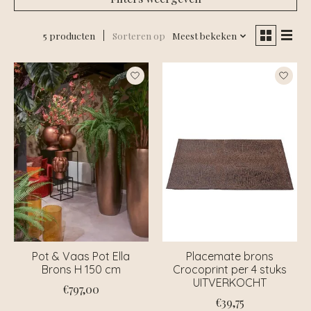
5 producten
Sorteren op
Meest bekeken
Pot & Vaas Pot Ella
Placemate brons
Brons H 150 cm
Crocoprint per 4 stuks
UITVERKOCHT
€797,00
€39,75