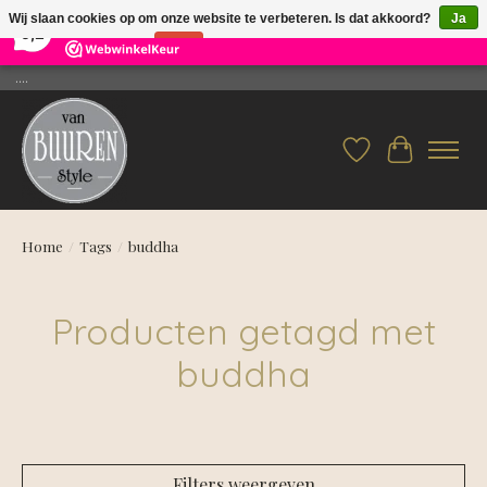
×
26
Reviews
Wij slaan cookies op om onze website te verbeteren. Is dat akkoord?
Ja
9,2
Nee
Meer over cookies »
....
Verlanglijst
Winkelwag
Home
/
Tags
/
buddha
Producten getagd met
buddha
Filters weergeven