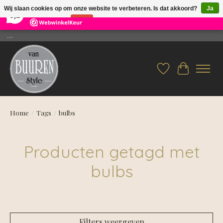
×
26
Reviews
Wij slaan cookies op om onze website te verbeteren. Is dat akkoord?
Ja
9,2
Nee
Meer over cookies »
....
Verlanglijst
Winkelwag
Home
/
Tags
/
bulbs
Producten getagd met
bulbs
Filters weergeven