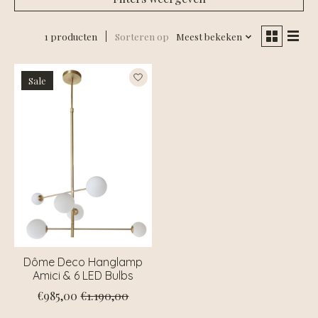
1 producten
Sorteren op
Meest bekeken
Sale
Dôme Deco Hanglamp
Amici & 6 LED Bulbs
€985,00
€1.190,00