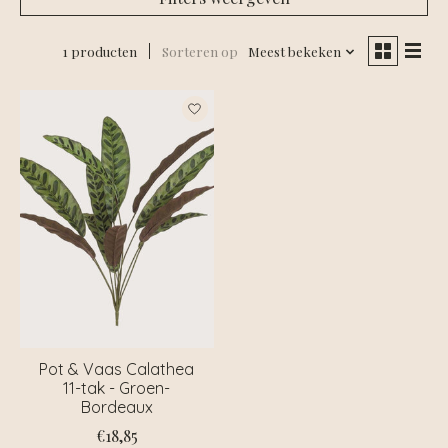
1 producten
Sorteren op
Meest bekeken
Pot & Vaas Calathea
11-tak - Groen-
Bordeaux
€18,85