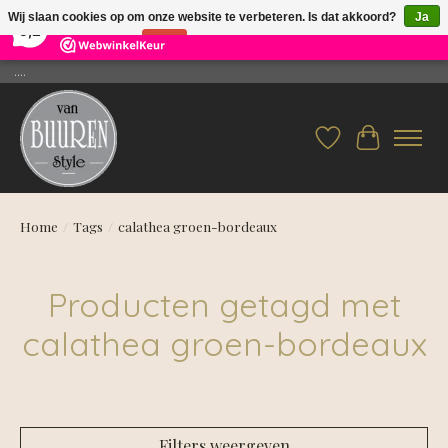
×
26
Reviews
Wij slaan cookies op om onze website te verbeteren. Is dat akkoord?
Ja
9,2
Nee
Meer over cookies »
....
Verlanglijst
Winkelwag
Home
/
Tags
/
calathea groen-bordeaux
Producten getagd met
calathea groen-bordeaux
Filters weergeven