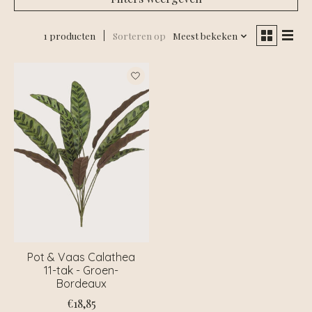
1 producten
Sorteren op
Meest bekeken
Pot & Vaas Calathea
11-tak - Groen-
Bordeaux
€18,85