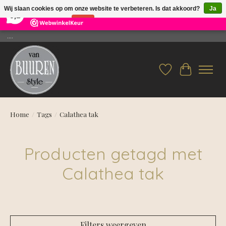
×
26
Reviews
Wij slaan cookies op om onze website te verbeteren. Is dat akkoord?
Ja
9,2
Nee
Meer over cookies »
....
Verlanglijst
Winkelwag
Home
/
Tags
/
Calathea tak
Producten getagd met
Calathea tak
Filters weergeven