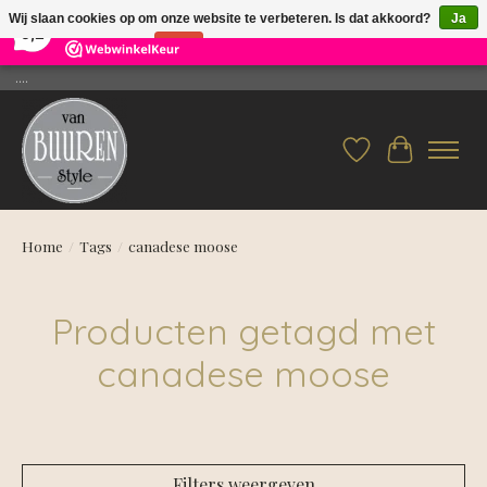
×
26
Reviews
Wij slaan cookies op om onze website te verbeteren. Is dat akkoord?
Ja
9,2
Nee
Meer over cookies »
....
Verlanglijst
Winkelwag
Home
/
Tags
/
canadese moose
Producten getagd met
canadese moose
Filters weergeven