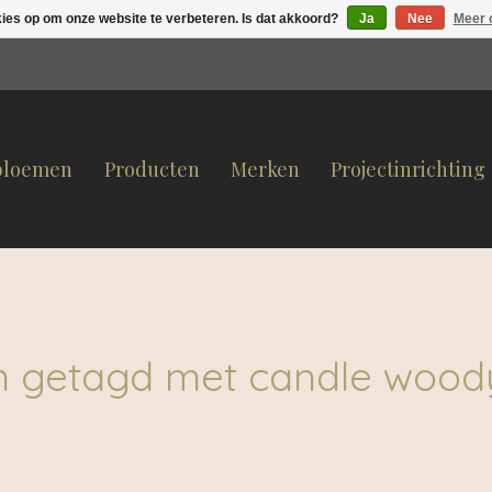
kies op om onze website te verbeteren. Is dat akkoord?
Ja
Nee
Meer 
bloemen
Producten
Merken
Projectinrichting
n getagd met candle wood