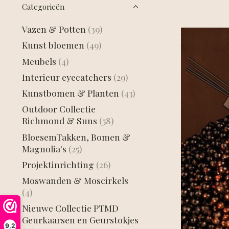
Categorieën
Vazen & Potten
(39)
Kunst bloemen
(49)
Meubels
(4)
Interieur eyecatchers
(29)
Kunstbomen & Planten
(43)
Outdoor Collectie
Richmond & Suns
(58)
BloesemTakken, Bomen &
Magnolia's
(25)
Projektinrichting
(26)
Moswanden & Moscirkels
(4)
Nieuwe Collectie PTMD
Geurkaarsen en Geurstokjes
9,2