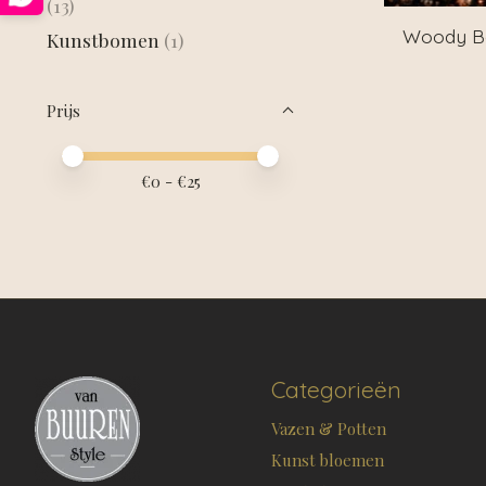
(13)
Woody Bo
Kunstbomen
(1)
Prijs
Minimale prijswaarde
Price maximum value
€
0
- €
25
Categorieën
Vazen & Potten
Kunst bloemen