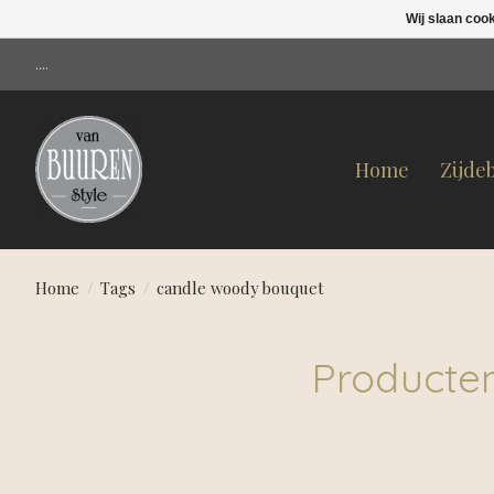
Wij slaan coo
....
Home
Zijde
Home
/
Tags
/
candle woody bouquet
Producte