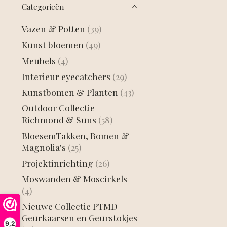
Categorieën
Vazen & Potten
(39)
Kunst bloemen
(49)
Meubels
(4)
Interieur eyecatchers
(29)
Kunstbomen & Planten
(43)
Outdoor Collectie
Richmond & Suns
(58)
BloesemTakken, Bomen &
Magnolia's
(25)
Projektinrichting
(26)
Moswanden & Moscirkels
(4)
Nieuwe Collectie PTMD
Geurkaarsen en Geurstokjes
9,2