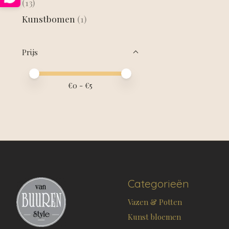
(13)
Kunstbomen
(1)
Prijs
Minimale prijswaarde
Price maximum value
€
0
- €
5
Categorieën
Vazen & Potten
Kunst bloemen