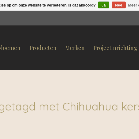
kies op om onze website te verbeteren. Is dat akkoord?
Ja
Nee
Meer 
bloemen
Producten
Merken
Projectinrichting
getagd met Chihuahua ke