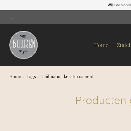
Wij slaan coo
....
Home
Zijde
Home
/
Tags
/
Chihuahua kerstornament
Producten 