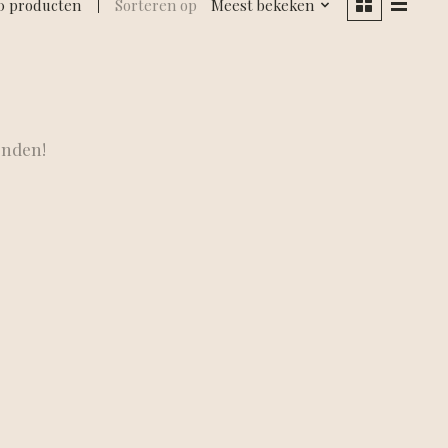
0 producten
Sorteren op
Meest bekeken
onden!