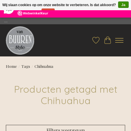
×
26
Reviews
Wij slaan cookies op om onze website te verbeteren. Is dat akkoord?
Ja
9,2
Nee
Meer over cookies »
....
Verlanglijst
Winkelwag
Home
/
Tags
/
Chihuahua
Producten getagd met
Chihuahua
Filters weergeven