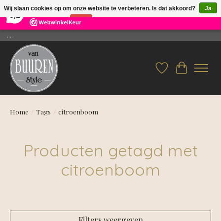
×
26
Reviews
Wij slaan cookies op om onze website te verbeteren. Is dat akkoord?
Ja
9,2
Nee
Meer over cookies »
....
Verlanglijst
Winkelwag
Home
/
Tags
/
citroenboom
Producten getagd met
citroenboom
Filters weergeven