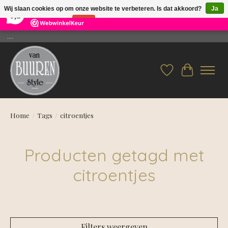
×
26
Reviews
Wij slaan cookies op om onze website te verbeteren. Is dat akkoord?
Ja
9,2
Nee
Meer over cookies »
....
Verlanglijst
Winkelwag
Home
/
Tags
/
citroentjes
Producten getagd met
citroentjes
Filters weergeven