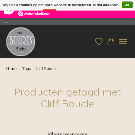
×
26
Reviews
Wij slaan cookies op om onze website te verbeteren. Is dat akkoord?
Ja
9,2
Nee
Meer over cookies »
....
Verlanglijst
Winkelwag
Home
/
Tags
/
Cliff Boucle
Producten getagd met
Cliff Boucle
Filters weergeven