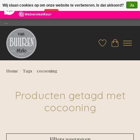
×
26
Reviews
Wij slaan cookies op om onze website te verbeteren. Is dat akkoord?
Ja
9,2
Nee
Meer over cookies »
....
Verlanglijst
Winkelwag
Home
/
Tags
/
cocooning
Producten getagd met
cocooning
Filters weergeven