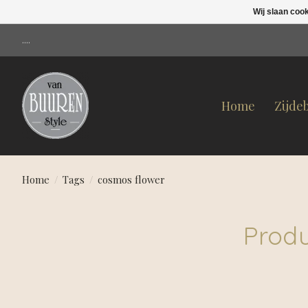
Wij slaan coo
....
Home
Zijde
Home
/
Tags
/
cosmos flower
Produ