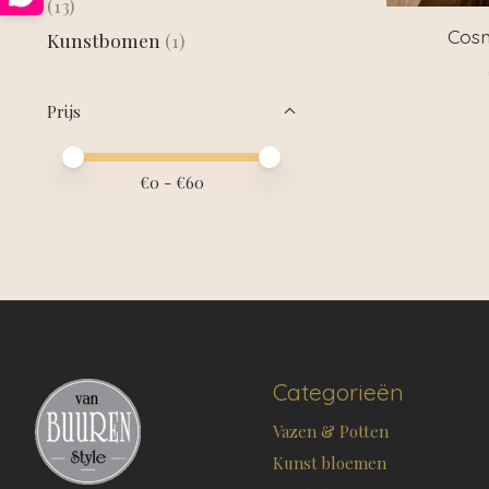
(13)
Cosm
Kunstbomen
(1)
Prijs
Minimale prijswaarde
Price maximum value
€
0
- €
60
Categorieën
Vazen & Potten
Kunst bloemen