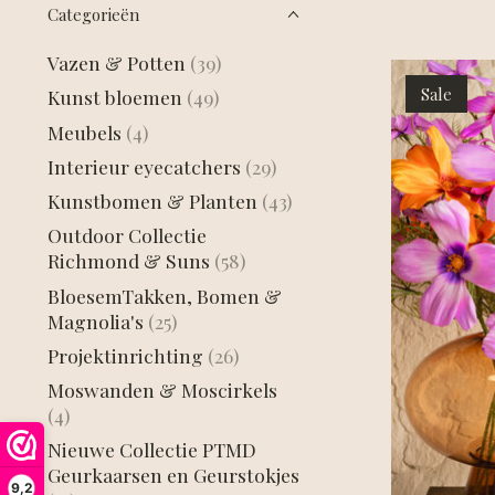
Categorieën
Vazen & Potten
(39)
Sale
Kunst bloemen
(49)
Meubels
(4)
Interieur eyecatchers
(29)
Kunstbomen & Planten
(43)
Outdoor Collectie
Richmond & Suns
(58)
BloesemTakken, Bomen &
Magnolia's
(25)
Projektinrichting
(26)
Moswanden & Moscirkels
(4)
Nieuwe Collectie PTMD
Geurkaarsen en Geurstokjes
9,2