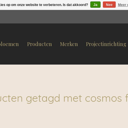
kies op om onze website te verbeteren. Is dat akkoord?
Ja
Nee
Meer 
bloemen
Producten
Merken
Projectinrichting
cten getagd met cosmos 